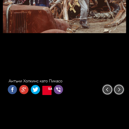
Антъни Хопкинс като Пикасо
SAVE