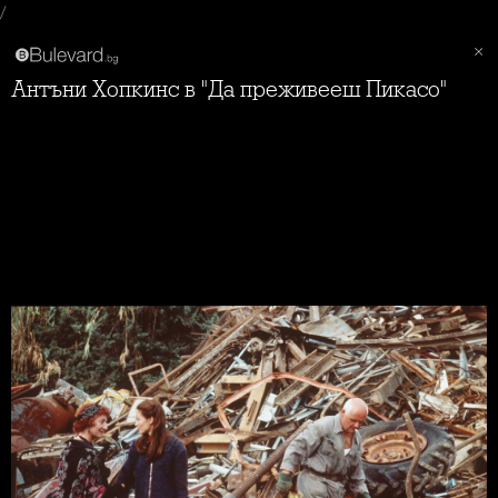
/
Антъни Хопкинс в "Да преживееш Пикасо"