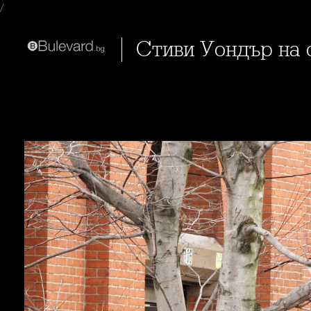
/
Стиви Уондър на