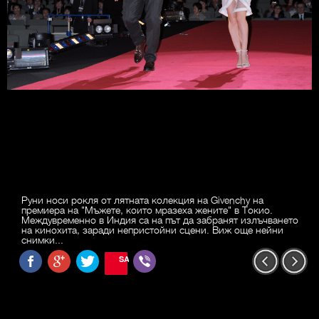
Руни носи рокля от лятната колекция на Givenchy на
премиера на "Мъжете, които мразеха жените" в Токио.
Междувременно в Индия са на път да забранят излъчването
на кинохита, заради непристойни сцени. Виж още нейни
снимки...
SAVE