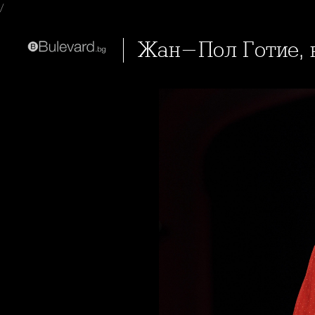
/
Жан-Пол Готие, 