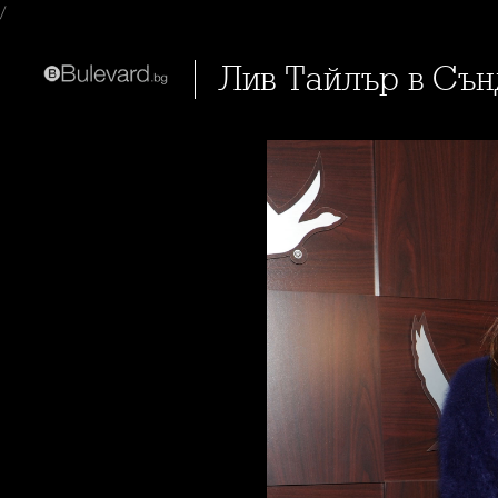
/
Лив Тайлър в Сън