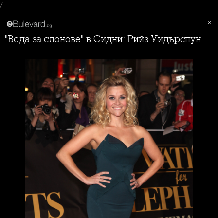
/
"Вода за слонове" в Сидни: Рийз Уидърспун