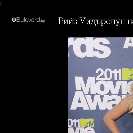
/
Рийз Уидърспун 