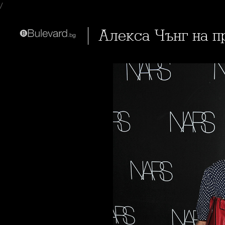
/
Алекса Чънг на представянето на на книгата 'Makeup Your Mind: Express
Yourself'