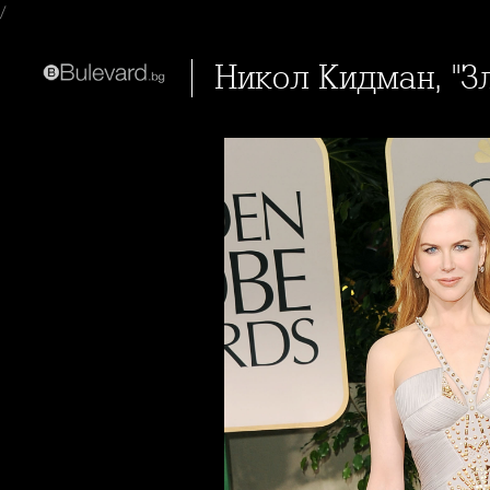
/
Никол Кидман, "З