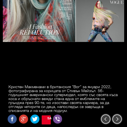
Кристен Макменами в британския "Вог" за януари 2022,
фотографирана за корицата от Стивън Мейзъл. 56-
годишният американски супермодел, която със своята къса
коса и обръснати вежди стана една от емблемите на
грънджа през 90-те, но изостави своята кариера, за да
отгледа четирите си деца, напоследък се завръща в
списанията и на модния подиум.
SAVE