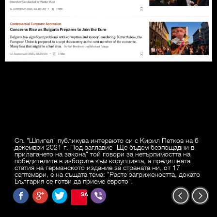
Сп. "Шпигел" публикува интервюто си с Кирил Петков на 6
декември 2021 г. Под заглавие "Ще бъдем безпощадни в
прилагането на закона" той говори за нетърпимостта на
победителите в изборите към корупцията, а предишната
статия на германското издание за страната ни, от 17
септември, е на същата тема: "Расте загрижеността, докато
България се готви да приеме еврото".
SAVE