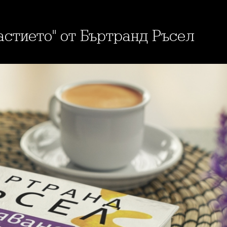
щастието" от Бъртранд Ръсел