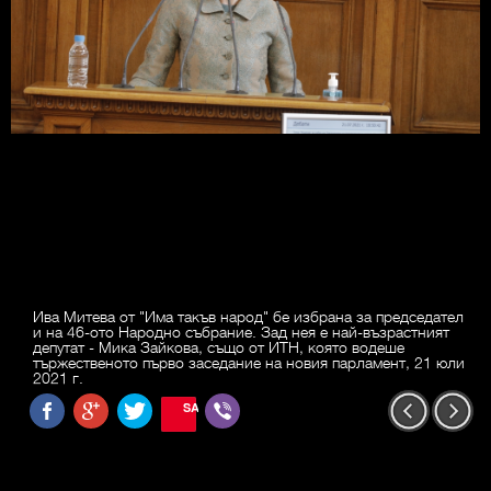
Ива Митева от "Има такъв народ" бе избрана за председател
и на 46-ото Народно събрание. Зад нея е най-възрастният
депутат - Мика Зайкова, също от ИТН, която водеше
тържественото първо заседание на новия парламент, 21 юли
2021 г.
SAVE