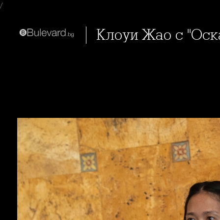
/
Клоуи Жао с "Оск