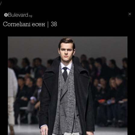
/
Corneliani есен | 38