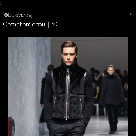
/
Corneliani есен | 40