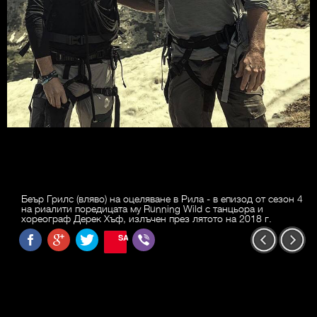
Беър Грилс (вляво) на оцеляване в Рила - в епизод от сезон 4
на риалити поредицата му Running Wild с танцьора и
хореограф Дерек Хъф, излъчен през лятото на 2018 г.
SAVE