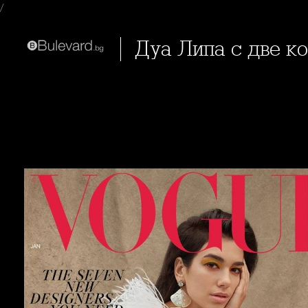
/
Дуа Липа с две к