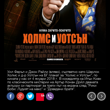
Уил Феръл и Джон Райли (вляво), съответно като Шерлок
Холмс и д-р Уотсън на БГ плакат за "Холмс и Уотсън", по
кината у нас от 4 януари 2018 г. В комедията на Итън Коен
по класическите мистерии на Артър Конан Дойл двамата
актьори си партнират за трети път на екрана след "Рики
Боби: Лудият на макс" и "Доведени братя".
SAVE