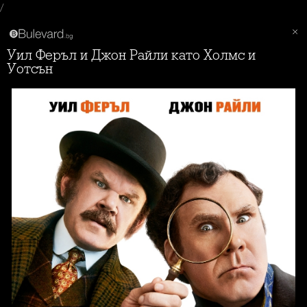
/
Уил Феръл и Джон Райли като Холмс и
Уотсън