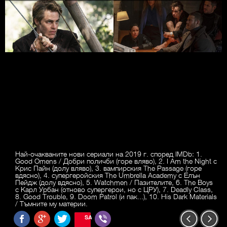
Най-очакваните нови сериали на 2019 г. според IMDb: 1.
Good Omens / Добри поличби (горе вляво), 2. I Am the Night с
Крис Пайн (долу вляво), 3. вампирския The Passage (горе
вдясно), 4. супергеройския The Umbrella Academy с Елън
Пейдж (долу вдясно), 5. Watchmen / Пазителите, 6. The Boys
с Карл Урбан (отново супергерои, но с ЦРУ), 7. Deadly Class,
8. Good Trouble, 9. Doom Patrol (и пак...), 10. His Dark Materials
/ Тъмните му материи.
SAVE