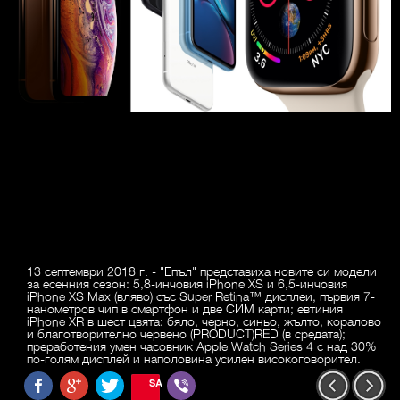
13 септември 2018 г. - "Епъл" представиха новите си модели
за есенния сезон: 5,8-инчовия iPhone XS и 6,5-инчовия
iPhone XS Max (вляво) със Super Retina™ дисплеи, първия 7-
нанометров чип в смартфон и две СИМ карти; евтиния
iPhone XR в шест цвята: бяло, черно, синьо, жълто, коралово
и благотворително червено (PRODUCT)RED (в средата);
преработения умен часовник Apple Watch Series 4 с над 30%
по-голям дисплей и наполовина усилен високоговорител.
SAVE