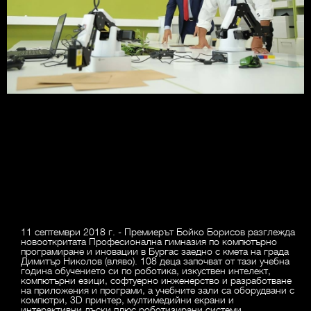
11 септември 2018 г. - Премиерът Бойко Борисов разглежда
новооткритата Професионална гимназия по компютърно
програмиране и иновации в Бургас заедно с кмета на града
Димитър Николов (вляво). 108 деца започват от тази учебна
година обучението си по роботика, изкуствен интелект,
компютърни езици, софтуерно инженерство и разработване
на приложения и програми, а учебните зали са оборудвани с
компютри, 3D принтер, мултимедийни екрани и
интерактивни дъски плюс роботизирани системи.