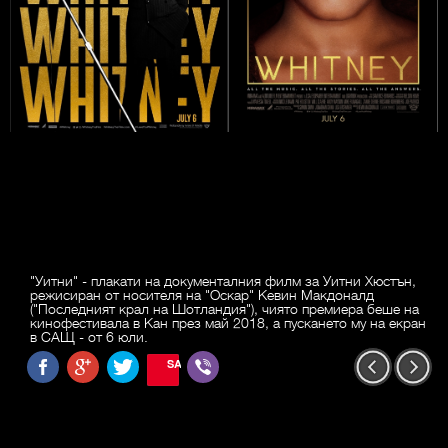
"Уитни" - плакати на документалния филм за Уитни Хюстън,
режисиран от носителя на "Оскар" Кевин Макдоналд
("Последният крал на Шотландия"), чиято премиера беше на
кинофестивала в Кан през май 2018, а пускането му на екран
в САЩ - от 6 юли.
SAVE