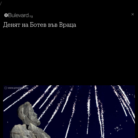
/
Денят на Ботев във Враца