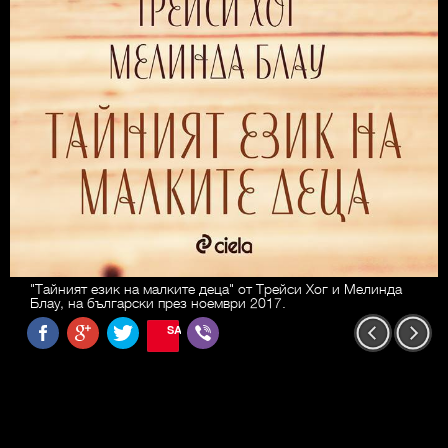
"Тайният език на малките деца" от Трейси Хог и Мелинда
Блау, на български през ноември 2017.
SAVE