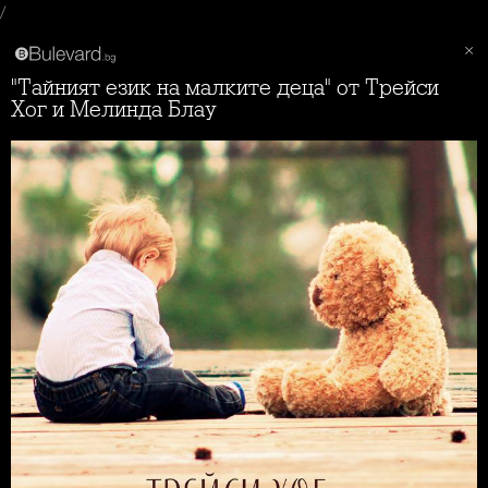
/
"Тайният език на малките деца" от Трейси
Хог и Мелинда Блау