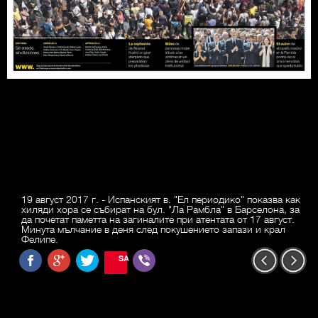
19 август 2017 г. - Испанският в. "Ел периодико" показва как
хиляди хора се събират на бул. "Ла Рамбла" в Барселона, за
да почетат паметта на загиналите при атентата от 17 август.
Минута мълчание в деня след покушението запази и крал
Фелипе.
SAVE