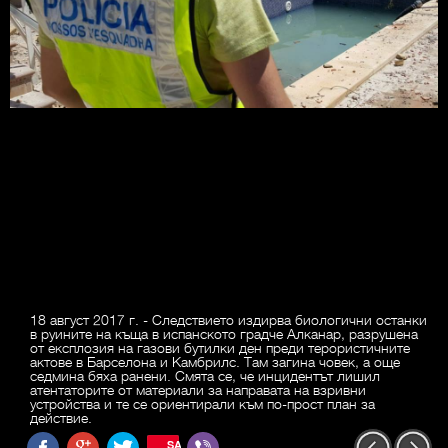
18 август 2017 г. - Следствието издирва биологични останки
в руините на къща в испанското градче Алканар, разрушена
от експлозия на газови бутилки ден преди терористичните
актове в Барселона и Камбрилс. Там загина човек, а още
седмина бяха ранени. Смята се, че инцидентът лишил
атентаторите от материали за направата на взривни
устройства и те се ориентирали към по-прост план за
действие.
SAVE