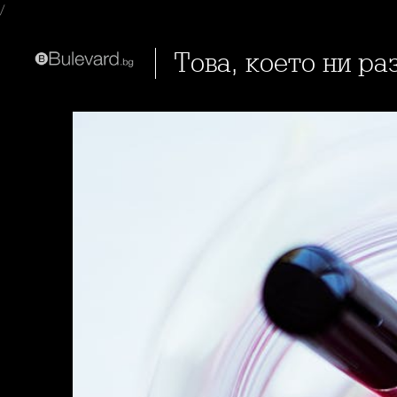
/
Това, което ни р