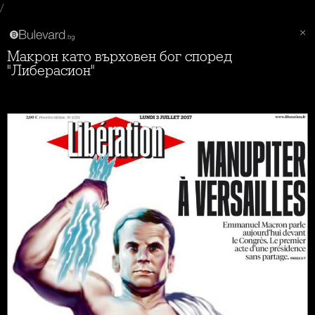
/
Макрон като върховен бог според
"Либерасион"