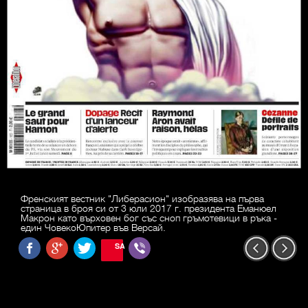
Френският вестник "Либерасион" изобразява на първа
страница в броя си от 3 юли 2017 г. президента Еманюел
Макрон като върховен бог със сноп гръмотевици в ръка -
един ЧовекоЮпитер във Версай.
SAVE