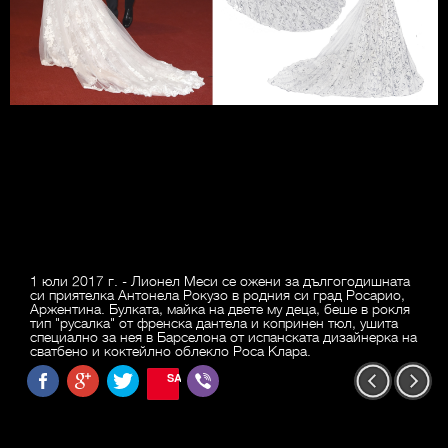
1 юли 2017 г. - Лионел Меси се ожени за дългогодишната
си приятелка Антонела Рокузо в родния си град Росарио,
Аржентина. Булката, майка на двете му деца, беше в рокля
тип "русалка" от френска дантела и копринен тюл, ушита
специално за нея в Барселона от испанската дизайнерка на
сватбено и коктейлно облекло Роса Клара.
SAVE