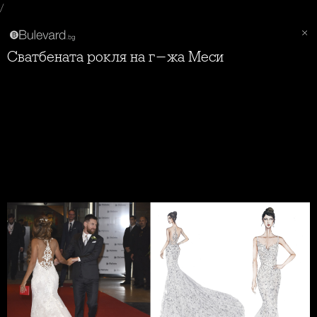
/
Сватбената рокля на г-жа Меси