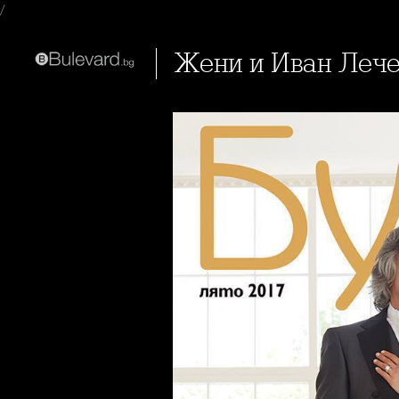
/
Жени и Иван Ле