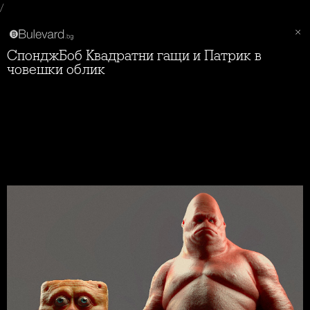
/
СпонджБоб Квадратни гащи и Патрик в
човешки облик