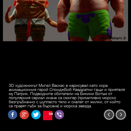
3D художникът Мигел Васкес е нарисувал като хора
анимационния герой СпонджБоб Квадратни гащи и приятеля
му Патрик. Подводните обитатели на Бикини Ботъм от
популярния сериал иначе са сюнгер (примитивно морско
безгръбначно с шуплесто тяло и скелет от жилки, от който
се правят гъби за бърсане) и морска звезда.
SAVE