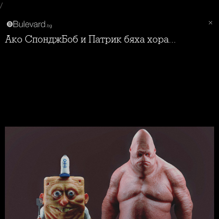
/
Ако СпонджБоб и Патрик бяха хора...