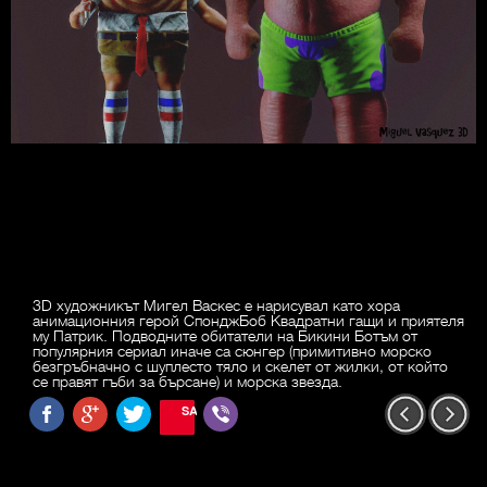
3D художникът Мигел Васкес е нарисувал като хора
анимационния герой СпонджБоб Квадратни гащи и приятеля
му Патрик. Подводните обитатели на Бикини Ботъм от
популярния сериал иначе са сюнгер (примитивно морско
безгръбначно с шуплесто тяло и скелет от жилки, от който
се правят гъби за бърсане) и морска звезда.
SAVE