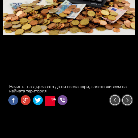
Начинът на държавата да ни взема пари, задето живеем на
нейната територия
SAVE