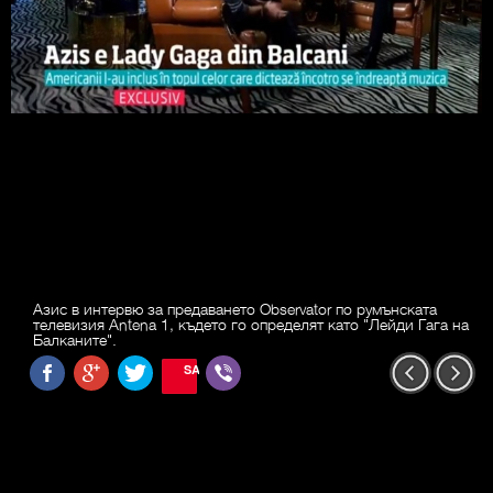
Азис в интервю за предаването Observator по румънската
телевизия Antena 1, където го определят като "Лейди Гага на
Балканите".
SAVE