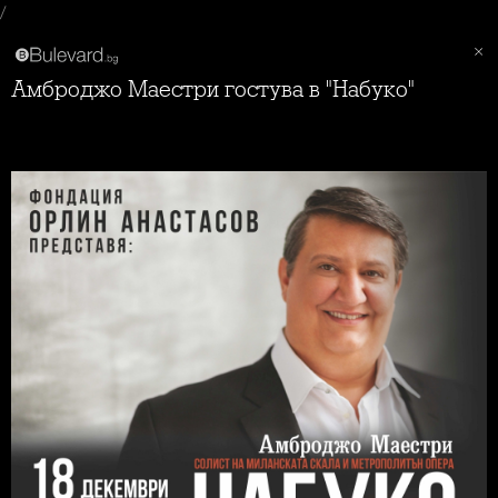
/
Амброджо Маестри гостува в "Набуко"