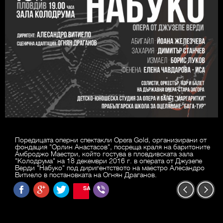
Поредицата оперни спектакли Opera Gold, организирани от
фондация "Орлин Анастасов", посреща краля на баритоните
Амброджо Маестри, който гостува в пловдивската зала
"Колодрума" на 18 декември 2016 г. в операта от Джузепе
Верди "Набуко" под диригентството на маестро Алесандро
Витиело в постановката на Огнян Драганов.
SAVE