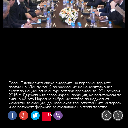
Росен Плевнелиев свика лидерите на парламентарните
партии на "Дондуков" 2 за заседание на консултативния
съвет по национална сигурност при президента, 29 ноември
2016 г. Държавният глава изрази позиция, че политическите
сили в 43-ото Народно събрание трябва да надмогнат
моментните емоции, да надскочат тяснопартийните интереси
и да потърсят формула за създаване на правителство.
SAVE