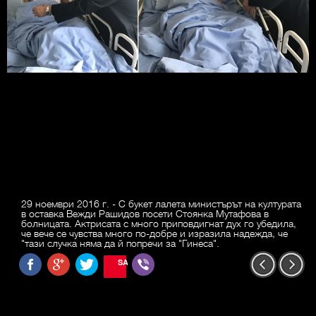
29 ноември 2016 г. - С букет лалета министърът на културата
в оставка Вежди Рашидов посети Стоянка Мутафова в
болницата. Актрисата с много приповдигнат дух го убедила,
че вече се чувства много по-добре и изразила надежда, че
"тази случка няма да й попречи за "Гинеса".
SAVE