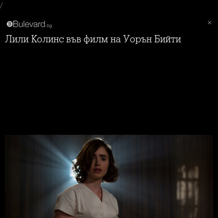
/
Лили Колинс във филм на Уорън Бийти