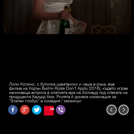
Лили Колинс, с бутилка шампанско и чаша в ръка, във
филма на Уорън Бийти Rules Don't Apply (2016), където играе
начинаеща актриса в златната ера на Холивуд под опеката на
продуцента Хауърд Хюз. Ролята й донесе номинация за
"Златен глобус" в комедия / мюзикъл.
SAVE