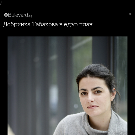
/
Добринка Табакова в едър план