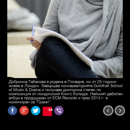
Добринка Табакова е родена в Пловдив, но от 25 години
живее в Лондон. Завършва консерваторията Guildhall School
of Music & Drama и получава докторска степен по
композиция от лондонския Кингс Колидж. Нейният дебютен
албум е продуциран от ECM Records и през 2014 г. е
номиниран за "Грами".
SAVE