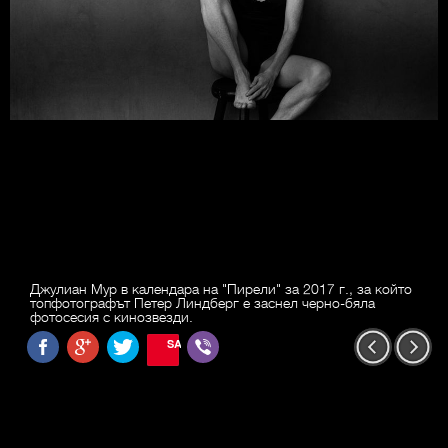
Джулиан Мур в календара на "Пирели" за 2017 г., за който
топфотографът Петер Линдберг е заснел черно-бяла
фотосесия с кинозвезди.
SAVE