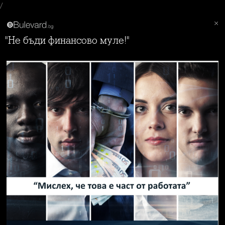
/
"Не бъди финансово муле!"