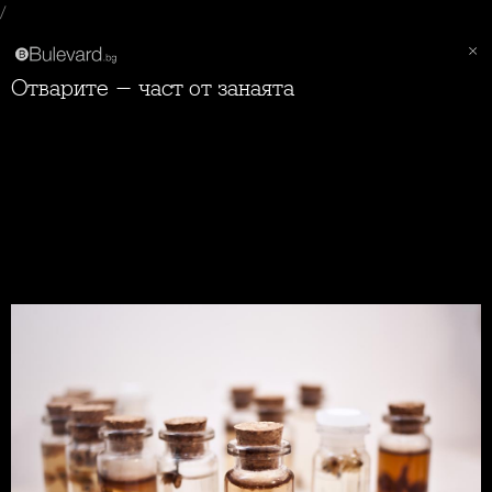
/
Отварите - част от занаята