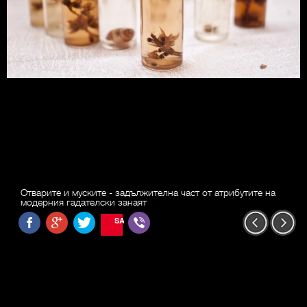
Отварите и муските - задължителна част от атрибутите на
модерния гадателски занаят
SAVE