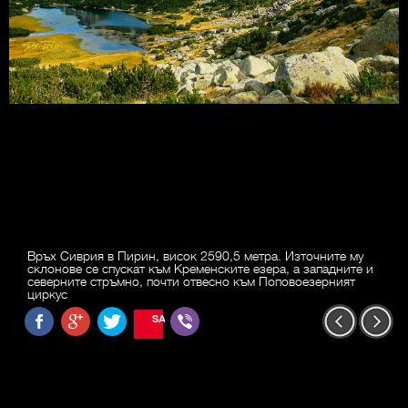
Връх Сиврия в Пирин, висок 2590,5 метра. Източните му
склонове се спускат към Кременските езера, а западните и
северните стръмно, почти отвесно към Поповоезерният
циркус
SAVE