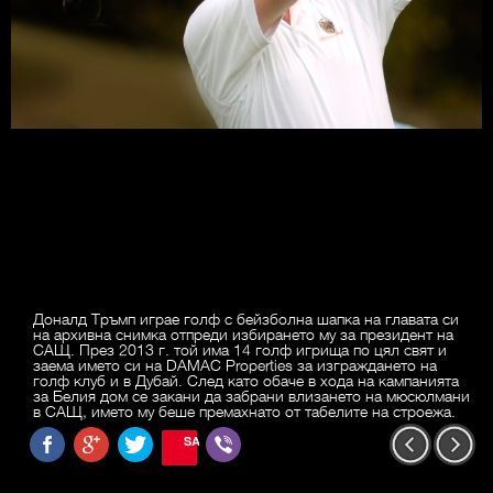
Доналд Тръмп играе голф с бейзболна шапка на главата си
на архивна снимка отпреди избирането му за президент на
САЩ. През 2013 г. той има 14 голф игрища по цял свят и
заема името си на DAMAC Properties за изграждането на
голф клуб и в Дубай. След като обаче в хода на кампанията
за Белия дом се закани да забрани влизането на мюсюлмани
в САЩ, името му беше премахнато от табелите на строежа.
SAVE