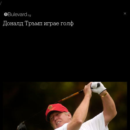
/
Доналд Тръмп играе голф