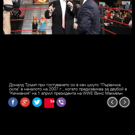
Доналд Тръмп при гостуването си в кеч шоуто "Първична
сила" в началото на 2007 г., когато предизвиква за двубой в
"Кечмания" на 1 април президента на WWE Винс Макмеън.
SAVE