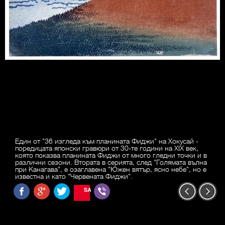
Един от "36 изгледа към планината Фиджи" на Хокусай -
поредицата японски гравюри от 30-те години на ХIХ век,
която показва планината Фиджи от много гледни точки и в
различни сезони. Втората в серията, след "Голямата вълна
при Канагава", е озаглавена "Южен вятър, ясно небе", но е
известна и като "Червената Фиджи".
SAVE