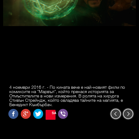
4 ноември 2016 г. - По кината вече е най-новият филм по
комиксите на "Марвъл", който пренася историята за
Отмъстителите в нови измерения. В ролята на хирурга
Стивън Стрейндж, който овладява тайните на магията, е
Бенедикт Къмбърбач.
SAVE