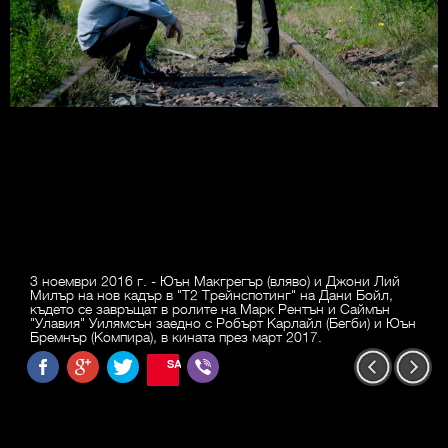
3 ноември 2016 г. - Юън Макгрегър (вляво) и Джони Лий
Милър на нов кадър в "Т2 Трейнспотинг" на Дани Бойл,
където се завръщат в ролите на Марк Рентън и Саймън
"Улавия" Уилямсън заедно с Робърт Карлайл (Бегби) и Юън
Бремнър (Компира), в кината през март 2017.
SAVE