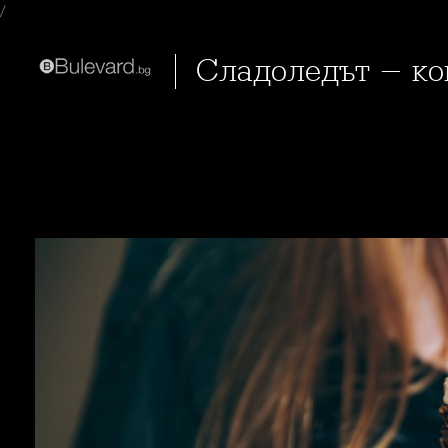
/
Сладоледът - к